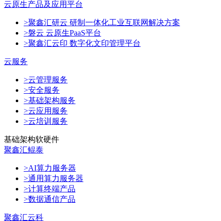
云原生产品及应用平台
>聚鑫汇研云 研制一体化工业互联网解决方案
>磐云 云原生PaaS平台
>聚鑫汇云印 数字化文印管理平台
云服务
>云管理服务
>安全服务
>基础架构服务
>云应用服务
>云培训服务
基础架构软硬件
聚鑫汇鲲泰
>AI算力服务器
>通用算力服务器
>计算终端产品
>数据通信产品
聚鑫汇云科