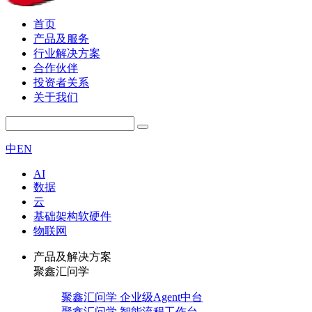
首页
产品及服务
行业解决方案
合作伙伴
投资者关系
关于我们
中
EN
AI
数据
云
基础架构软硬件
物联网
产品及解决方案
聚鑫汇问学
聚鑫汇问学 企业级Agent中台
聚鑫汇问学 智能流程工作台