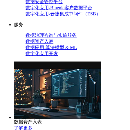
数据安全管控平台
数字化应用-Bluenic客户数据平台
数字化应用-云捷集成中间件（ESB）
服务
数据治理咨询与实施服务
数据资产入表
数据应用-算法模型 & ML
数字化应用开发
数据资产入表
了解更多