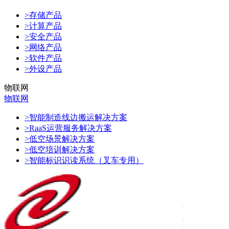
>存储产品
>计算产品
>安全产品
>网络产品
>软件产品
>外设产品
物联网
物联网
>智能制造线边搬运解决方案
>RaaS运营服务解决方案
>低空场景解决方案
>低空培训解决方案
>智能标识识读系统（叉车专用）